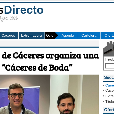
s
Directo
osto 2026
e Cáceres
Extremadura
Ocio
Agenda
Cartelera
Ofert
 de Cáceres organiza una
Introd
 “Cáceres de Boda”
Secc
•
Cáce
•
Cácer
•
Extr
•
Titul
Ofer