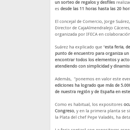
un sorteo de regalos y desfiles
realiza
es
desde las 11 horas hasta las 20 hor
El concejal de Comercio, Jorge Suáre
Director de CajaAlmendralejo Cáceres
organizada por IFECA en colaboración
Suárez ha explicado que “
esta feria
,
de
punto de encuentro para organiza un
encontrar todos los elementos y acto
atendiendo con simplicidad y dinami
Además, “ponemos en valor este even
ediciones ha logrado que más de 5.000
de nuestra región y de España
en este
Como es habitual, los expositores
ocu
Congreso
, y en la primera planta se 
la Plata del chef Pepe Valadés, ha deta
La feria contará con expositores espe