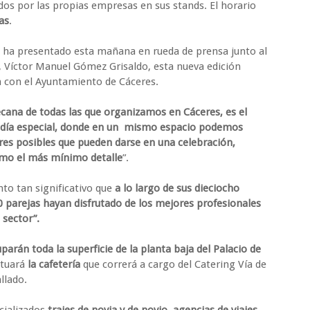
dos por las propias empresas en sus stands. El horario
as
.
z, ha presentado esta mañana en rueda de prensa junto al
, Víctor Manuel Gómez Grisaldo, esta nueva edición
 con el Ayuntamiento de Cáceres.
cana de todas las que organizamos en Cáceres, es el
 día especial, donde en un mismo espacio podemos
res posibles que pueden darse en una celebración,
smo el más mínimo detalle
”.
to tan significativo que
a lo largo de sus dieciocho
 parejas hayan disfrutado de los mejores profesionales
 sector”.
parán toda la superficie de la planta baja del Palacio de
situará
la cafetería
que correrá a cargo del Catering Vía de
llado.
cializados
trajes de novia y de novio
,
agencias de viajes,