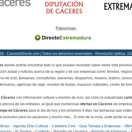
Patrocinan:
26 - CaceresDirecto.com | Todos los derechos reservados - Resolución óptima: 10
es
donde podrás encontrar todo lo que puedas necesitar saber sobre esta provinci
ción actual y noticias acerca de la región y de sus empresas como: tiendas, negoci
ros de ocio, farmacias, consultorías, asesorías, despachos, museos, teatros, conces
terinarios, agencias de viaje, recintos de bodas, espacios culturales, centro de for
 Cáceres
con información cultural y eventos de ocio, así como la actualizada
cart
los precios de las entradas, al igual que numerosas
ofertas en Cáceres
de empresas
empo en Cáceres
para el día de hoy y los próximos 4 días, las farmacias que están
exclusivo para los pacenses y mucho más... Si eres de la zona, ¡este portal no pued
-
-
-
-
ticias
Agenda Ocio-Cultural
Cartelera Cine
Guía Tiendas y Empresas
Ofer
-
-
-
-
-
nuncios
El Tiempo
Contacto
Registro de Usuarios
Registro de Empresas