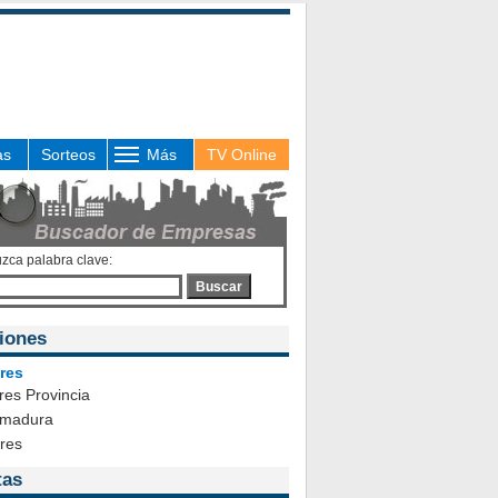
as
Sorteos
Más
TV Online
uzca palabra clave:
Buscar
iones
res
es Provincia
emadura
ares
tas