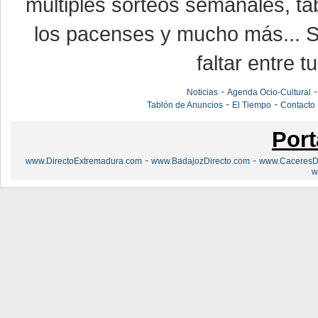
múltiples sorteos semanales, ta
los pacenses y mucho más... Si
faltar entre t
-
Noticias
Agenda Ocio-Cultural
-
-
Tablón de Anuncios
El Tiempo
Contacto
Port
-
-
www.DirectoExtremadura.com
www.BadajozDirecto.com
www.CaceresDi
w