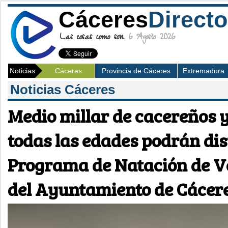
Cáceres
Directo
Las cosas como son.
6 Agosto 2026
Noticias
Cáceres
Provincia de Cáceres
Extremadura
Noticias Cáceres
Medio millar de cacereños 
todas las edades podrán dis
Programa de Natación de V
del Ayuntamiento de Cácer