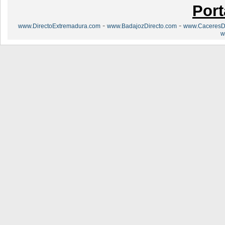
Port
-
-
www.DirectoExtremadura.com
www.BadajozDirecto.com
www.CaceresDi
w