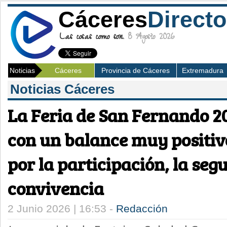
Cáceres
Directo
Las cosas como son.
8 Agosto 2026
Noticias
Cáceres
Provincia de Cáceres
Extremadura
Noticias Cáceres
La Feria de San Fernando 20
con un balance muy positi
por la participación, la seg
convivencia
2 Junio 2026 | 16:53 -
Redacción