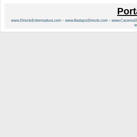
Port
-
-
www.DirectoExtremadura.com
www.BadajozDirecto.com
www.CaceresDi
w