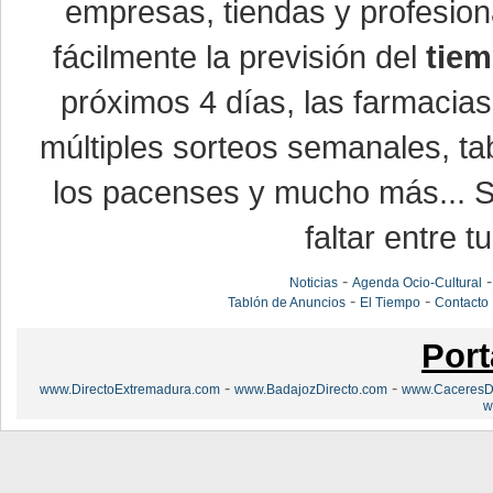
empresas, tiendas y profesio
fácilmente la previsión del
tiem
próximos 4 días, las farmacias
múltiples sorteos semanales, ta
los pacenses y mucho más... Si
faltar entre t
-
Noticias
Agenda Ocio-Cultural
-
-
Tablón de Anuncios
El Tiempo
Contacto
Port
-
-
www.DirectoExtremadura.com
www.BadajozDirecto.com
www.CaceresDi
w