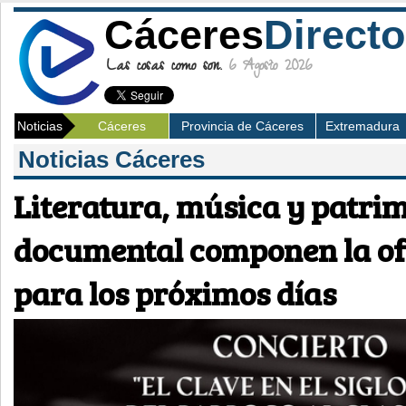
Cáceres
Directo
Las cosas como son.
6 Agosto 2026
Noticias
Cáceres
Provincia de Cáceres
Extremadura
Noticias Cáceres
Literatura, música y patri
documental componen la ofe
para los próximos días