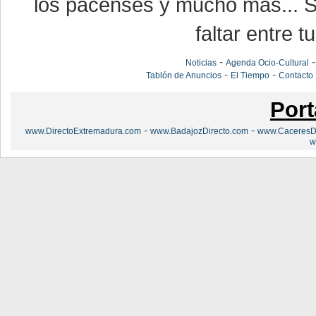
los pacenses y mucho más... Si
faltar entre t
-
Noticias
Agenda Ocio-Cultural
-
-
Tablón de Anuncios
El Tiempo
Contacto
Port
-
-
www.DirectoExtremadura.com
www.BadajozDirecto.com
www.CaceresDi
w