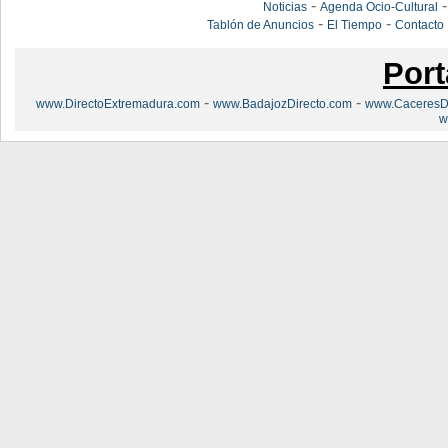
-
Noticias
Agenda Ocio-Cultural
-
-
Tablón de Anuncios
El Tiempo
Contacto
Port
-
-
www.DirectoExtremadura.com
www.BadajozDirecto.com
www.CaceresDi
w