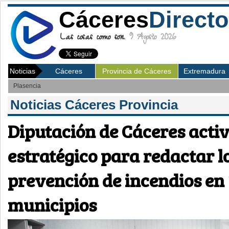
Cáceres
Directo
Las cosas como son.
9 Agosto 2026
Noticias
Cáceres
Provincia de Cáceres
Extremadura
Plasencia
Noticias Cáceres Provincia
Diputación de Cáceres acti
estratégico para redactar l
prevención de incendios en
municipios