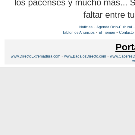
los pacenses y mucho más... Si
faltar entre t
-
Noticias
Agenda Ocio-Cultural
-
-
Tablón de Anuncios
El Tiempo
Contacto
Port
-
-
www.DirectoExtremadura.com
www.BadajozDirecto.com
www.CaceresDi
w