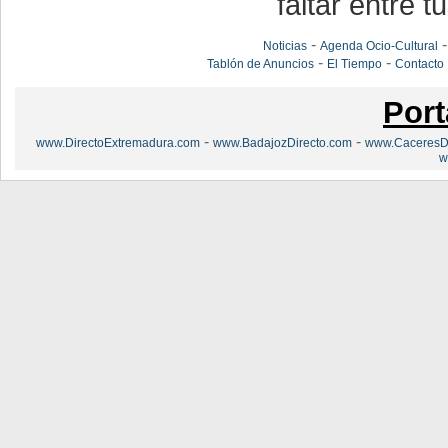
faltar entre t
-
Noticias
Agenda Ocio-Cultural
-
-
Tablón de Anuncios
El Tiempo
Contacto
Port
-
-
www.DirectoExtremadura.com
www.BadajozDirecto.com
www.CaceresDi
w