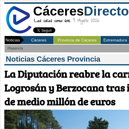
Cáceres
Directo
Las cosas como son.
9 Agosto 2026
Noticias
Cáceres
Provincia de Cáceres
Extremadura
Plasencia
Noticias Cáceres Provincia
La Diputación reabre la car
Logrosán y Berzocana tras i
de medio millón de euros