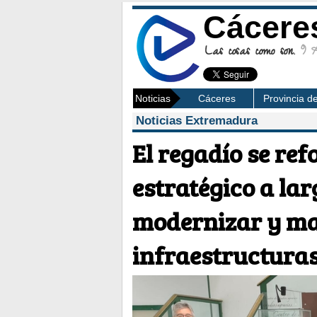
Cácere
Las cosas como son.
9 Ag
Noticias
Cáceres
Provincia d
Noticias Extremadura
El regadío se re
estratégico a la
modernizar y ma
infraestructura