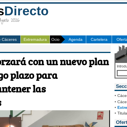
s
Directo
osto 2026
e Cáceres
Extremadura
Ocio
Agenda
Cartelera
Ofert
forzará con un nuevo plan
Introd
rgo plazo para
ntener las
Secc
•
Cáce
s
•
Cácer
•
Extr
•
Titul
Ofer