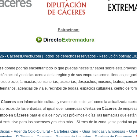
Patrocinan:
26 - CaceresDirecto.com | Todos los derechos reservados - Resolución óptima: 10
es
donde podrás encontrar todo lo que puedas necesitar saber sobre esta provinci
ción actual y noticias acerca de la región y de sus empresas como: tiendas, negoci
ros de ocio, farmacias, consultorías, asesorías, despachos, museos, teatros, conces
terinarios, agencias de viaje, recintos de bodas, espacios culturales, centro de for
 Cáceres
con información cultural y eventos de ocio, así como la actualizada
cart
los precios de las entradas, al igual que numerosas
ofertas en Cáceres
de empresas
empo en Cáceres
para el día de hoy y los próximos 4 días, las farmacias que están
exclusivo para los pacenses y mucho más... Si eres de la zona, ¡este portal no pued
-
-
-
-
ticias
Agenda Ocio-Cultural
Cartelera Cine
Guía Tiendas y Empresas
Ofer
-
-
-
-
-