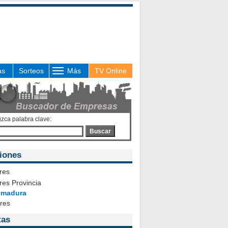
as
Sorteos
Más
TV Online
uzca palabra clave:
Buscar
iones
res
es Provincia
emadura
ares
tas