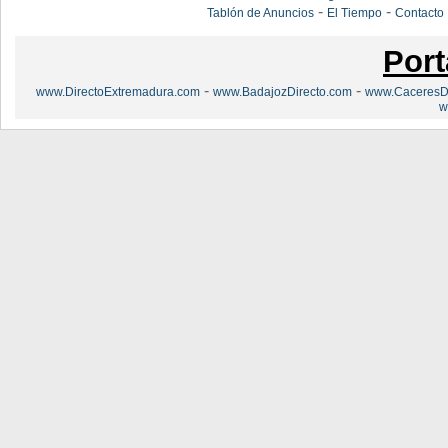
-
-
Tablón de Anuncios
El Tiempo
Contacto
Port
-
-
www.DirectoExtremadura.com
www.BadajozDirecto.com
www.CaceresDi
w