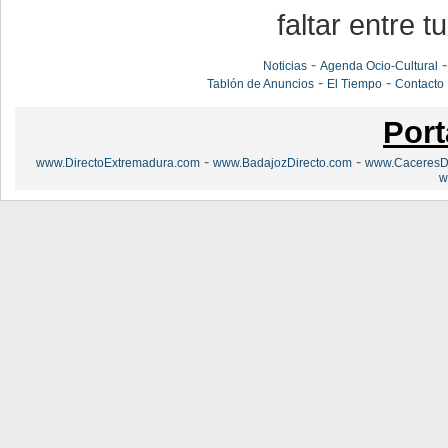
faltar entre t
-
Noticias
Agenda Ocio-Cultural
-
-
Tablón de Anuncios
El Tiempo
Contacto
Port
-
-
www.DirectoExtremadura.com
www.BadajozDirecto.com
www.CaceresDi
w