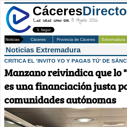
Cáceres
Directo
Las cosas como son.
8 Agosto 2026
Noticias
Cáceres
Provincia de Cáceres
Extremadura
Noticias Extremadura
CRITICA EL 'INVITO YO Y PAGAS TÚ' DE SÁN
Manzano reivindica que lo 
es una financiación justa p
comunidades autónomas