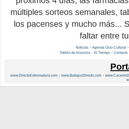
próximos 4 días, las farmacias
múltiples sorteos semanales, ta
los pacenses y mucho más... Si
faltar entre t
-
Noticias
Agenda Ocio-Cultural
-
-
Tablón de Anuncios
El Tiempo
Contacto
Port
-
-
www.DirectoExtremadura.com
www.BadajozDirecto.com
www.CaceresDi
w