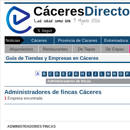
Cáceres
Directo
Las cosas como son.
9 Agosto 2026
Noticias
Cáceres
Provincia de Cáceres
Extremadura
Alojamientos
Restaurantes
De Tapas
De Copas
Guía de Tiendas y Empresas en Cáceres
Administradores de fincas Cáceres
1
Empresa encontrada
ADMINISTRADORES FINCAS