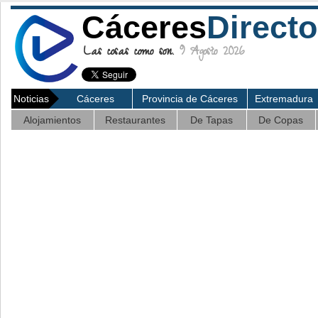
Cáceres
Directo
Las cosas como son.
9 Agosto 2026
Noticias
Cáceres
Provincia de Cáceres
Extremadura
Alojamientos
Restaurantes
De Tapas
De Copas