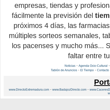
empresas, tiendas y profesio
fácilmente la previsión del
tiem
próximos 4 días, las farmacias
múltiples sorteos semanales, ta
los pacenses y mucho más... Si
faltar entre t
-
Noticias
Agenda Ocio-Cultural
-
-
Tablón de Anuncios
El Tiempo
Contacto
Port
-
-
www.DirectoExtremadura.com
www.BadajozDirecto.com
www.CaceresDi
w