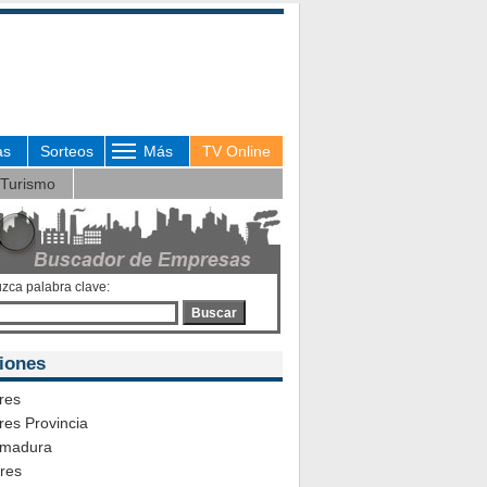
as
Sorteos
Más
TV Online
Turismo
uzca palabra clave:
Buscar
iones
res
es Provincia
emadura
ares