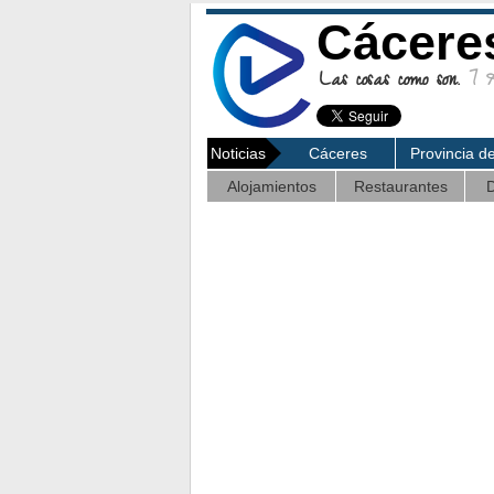
Cácere
Las cosas como son.
7 Ag
Noticias
Cáceres
Provincia d
Alojamientos
Restaurantes
D