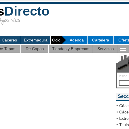
s
Directo
osto 2026
e Cáceres
Extremadura
Ocio
Agenda
Cartelera
Ofert
e Tapas
De Copas
Tiendas y Empresas
Servicios
Introd
Secc
•
Cáce
•
Cácer
•
Extr
•
Titul