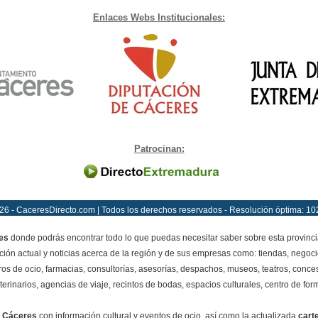
Enlaces Webs Institucionales:
Patrocinan:
26 - CaceresDirecto.com | Todos los derechos reservados - Resolución óptima: 10
es
donde podrás encontrar todo lo que puedas necesitar saber sobre esta provinci
ción actual y noticias acerca de la región y de sus empresas como: tiendas, negoci
ros de ocio, farmacias, consultorías, asesorías, despachos, museos, teatros, conces
terinarios, agencias de viaje, recintos de bodas, espacios culturales, centro de for
 Cáceres
con información cultural y eventos de ocio, así como la actualizada
cart