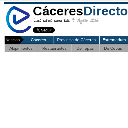
Cáceres
Directo
Las cosas como son.
9 Agosto 2026
Noticias
Cáceres
Provincia de Cáceres
Extremadura
Alojamientos
Restaurantes
De Tapas
De Copas