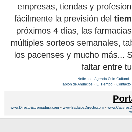
empresas, tiendas y profesio
fácilmente la previsión del
tiem
próximos 4 días, las farmacias
múltiples sorteos semanales, ta
los pacenses y mucho más... Si
faltar entre t
-
Noticias
Agenda Ocio-Cultural
-
-
Tablón de Anuncios
El Tiempo
Contacto
Port
-
-
www.DirectoExtremadura.com
www.BadajozDirecto.com
www.CaceresDi
w