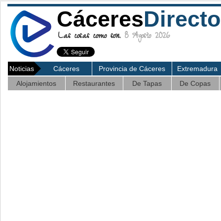
Cáceres
Directo
Las cosas como son.
8 Agosto 2026
Noticias
Cáceres
Provincia de Cáceres
Extremadura
Alojamientos
Restaurantes
De Tapas
De Copas