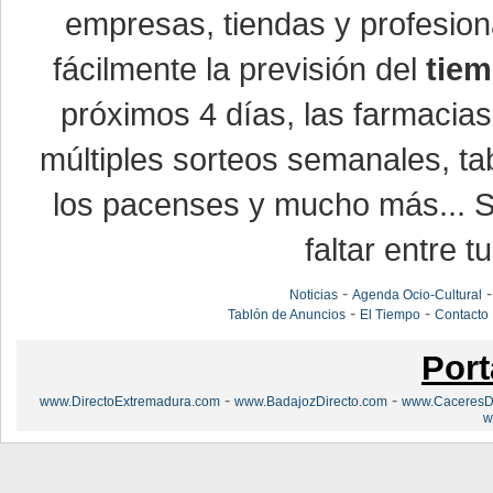
empresas, tiendas y profesio
fácilmente la previsión del
tiem
próximos 4 días, las farmacias
múltiples sorteos semanales, ta
los pacenses y mucho más... Si
faltar entre t
-
Noticias
Agenda Ocio-Cultural
-
-
Tablón de Anuncios
El Tiempo
Contacto
Port
-
-
www.DirectoExtremadura.com
www.BadajozDirecto.com
www.CaceresDi
w