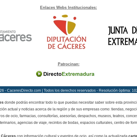
Enlaces Webs Institucionales:
Patrocinan:
26 - CaceresDirecto.com | Todos los derechos reservados - Resolución óptima: 10
es
donde podrás encontrar todo lo que puedas necesitar saber sobre esta provinci
ción actual y noticias acerca de la región y de sus empresas como: tiendas, negoci
ros de ocio, farmacias, consultorías, asesorías, despachos, museos, teatros, conces
terinarios, agencias de viaje, recintos de bodas, espacios culturales, centro de for
 Cáceres
con información cultural y eventos de ocio, así como la actualizada
cart