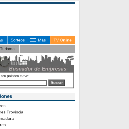
as
Sorteos
Más
TV Online
Turismo
uzca palabra clave:
Buscar
iones
res
es Provincia
emadura
ares