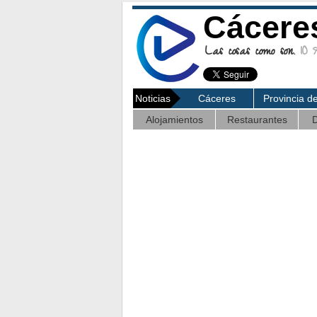
Cácere
Las cosas como son.
10 A
Noticias
Cáceres
Provincia d
Alojamientos
Restaurantes
D