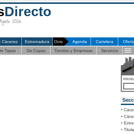
s
Directo
gosto 2026
e Cáceres
Extremadura
Ocio
Agenda
Cartelera
Ofert
e Tapas
De Copas
Tiendas y Empresas
Servicios
Introd
Secc
•
Cáce
•
Cácer
•
Extr
•
Titul