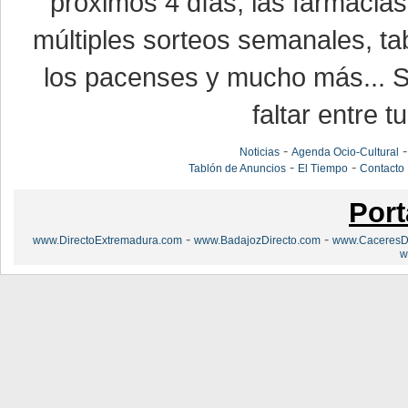
próximos 4 días, las farmacias
múltiples sorteos semanales, ta
los pacenses y mucho más... Si
faltar entre t
-
Noticias
Agenda Ocio-Cultural
-
-
Tablón de Anuncios
El Tiempo
Contacto
Port
-
-
www.DirectoExtremadura.com
www.BadajozDirecto.com
www.CaceresDi
w