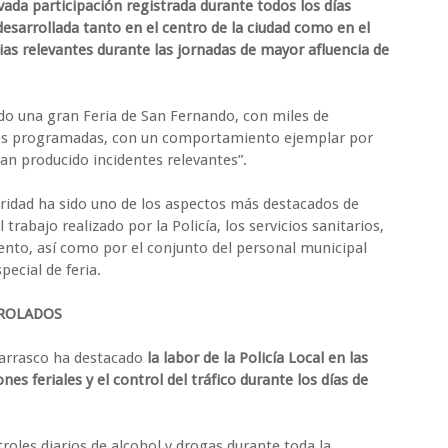
vada participación registrada durante todos los días
desarrollada tanto en el centro de la ciudad como en el
ncias relevantes durante las jornadas de mayor afluencia de
do una gran Feria de San Fernando, con miles de
ades programadas, con un comportamiento ejemplar por
yan producido incidentes relevantes”.
uridad ha sido uno de los aspectos más destacados de
 trabajo realizado por la Policía, los servicios sanitarios,
ento, así como por el conjunto del personal municipal
pecial de feria.
TROLADOS
Carrasco ha destacado
la labor de la Policía Local en las
nes feriales y el control del tráfico durante los días de
troles diarios de alcohol y drogas durante toda la