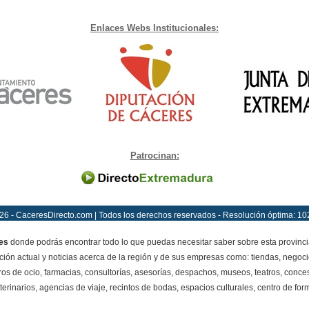
Enlaces Webs Institucionales:
Patrocinan:
26 - CaceresDirecto.com | Todos los derechos reservados - Resolución óptima: 10
es
donde podrás encontrar todo lo que puedas necesitar saber sobre esta provinci
ción actual y noticias acerca de la región y de sus empresas como: tiendas, negoci
ros de ocio, farmacias, consultorías, asesorías, despachos, museos, teatros, conces
terinarios, agencias de viaje, recintos de bodas, espacios culturales, centro de for