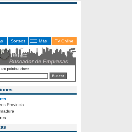
as
Sorteos
Más
TV Online
uzca palabra clave:
Buscar
iones
res
es Provincia
emadura
ares
tas