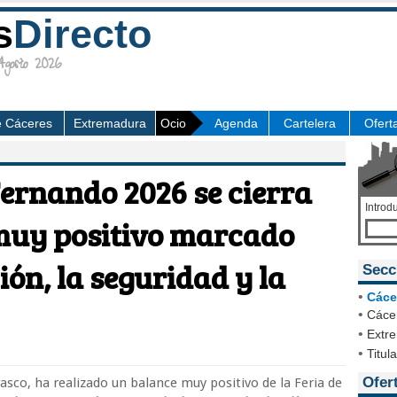
s
Directo
osto 2026
e Cáceres
Extremadura
Ocio
Agenda
Cartelera
Ofert
Fernando 2026 se cierra
Introd
muy positivo marcado
ión, la seguridad y la
Secc
•
Cáce
•
Cácer
•
Extr
•
Titul
Ofer
asco, ha realizado un balance muy positivo de la Feria de