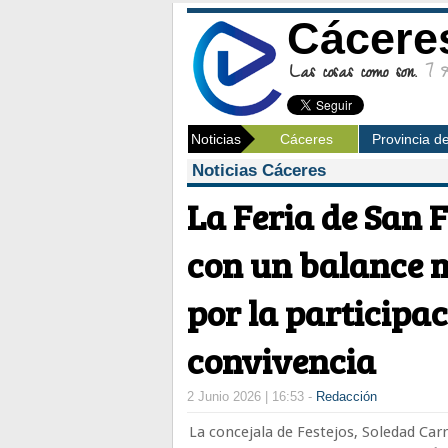
Cácere
Las cosas como son.
7 Ag
Noticias
Cáceres
Provincia d
Noticias Cáceres
La Feria de San 
con un balance 
por la participac
convivencia
2 Junio 2026 | 16:53 -
Redacción
La concejala de Festejos, Soledad Carr